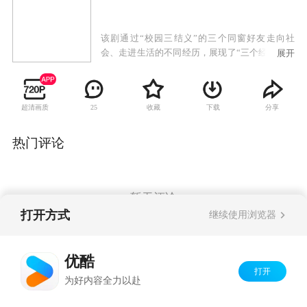
该剧通过“校园三结义”的三个同窗好友走向社
会、走进生活的不同经历，展现了“三个经历曲折
展开
的女人、两个背景迥异的家庭、一段终身难忘的
友情”。
超清画质
收藏
下载
分享
25
热门评论
暂无评论
打开方式
继续使用浏览器
Copyright©
2026
优酷 youku.com
版权所有
优酷
京ICP备06050721号-1
打开
为好内容全力以赴