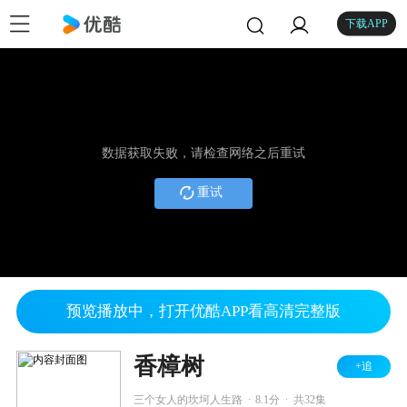
下载APP
数据获取失败，请检查网络之后重试
重试
预览播放中，打开优酷APP看高清完整版
香樟树
+追
.
.
三个女人的坎坷人生路
8.1分
共32集