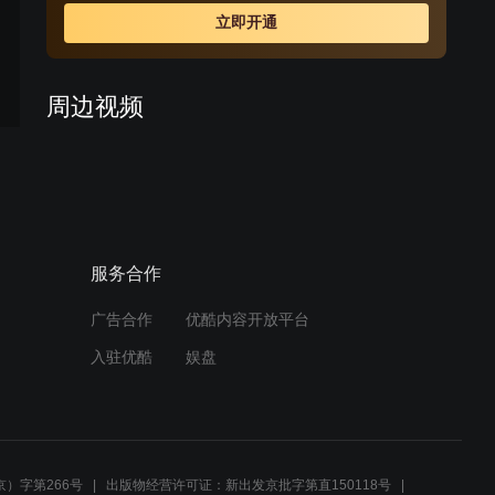
立即开通
周边视频
女孩未婚先孕，为了腹中的
孩子只能嫁给她不爱的男
人 5
02:03
服务合作
穷女孩冒雨跟心上人表白，
哪料却被富家闺蜜抢先一
步 3
广告合作
优酷内容开放平台
02:19
入驻优酷
娱盘
婆婆接受冬晓不能生孩子，
理解万岁
01:24
）字第266号
出版物经营许可证：新出发京批字第直150118号