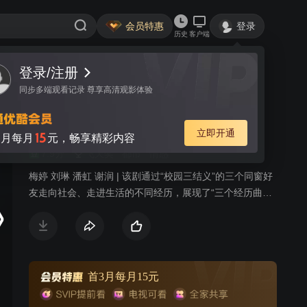
会员特惠
登录
历史
客户端
登录/注册
视频
讨论
21
同步多端观看记录 尊享高清观影体验
香樟树
简介
立即开通
15
月每月
元，畅享精彩内容
7.9分
飞天奖
都市
情感
梅婷 刘琳 潘虹 谢润 | 该剧通过“校园三结义”的三个同窗好
友走向社会、走进生活的不同经历，展现了“三个经历曲折
的女人、两个背景迥异的家庭、一段终身难忘的友情”。
首3月每月15元