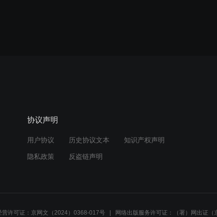
协议声明
用户协议
历史协议文本
知识产权声明
隐私政策
反盗链声明
营许可证：京网文（2024）0368-017号
网络出版服务许可证：（署）网出证（京