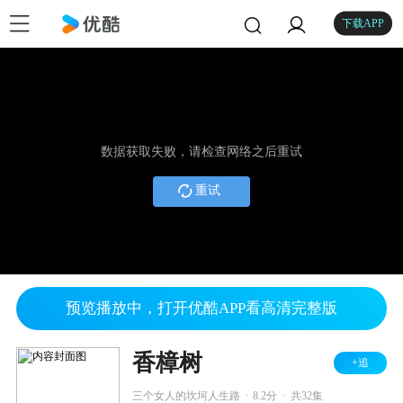
下载APP
数据获取失败，请检查网络之后重试
重试
预览播放中，打开优酷APP看高清完整版
香樟树
+追
.
.
三个女人的坎坷人生路
8.2分
共32集