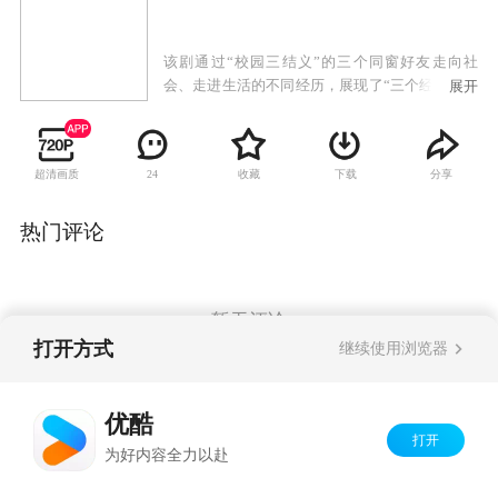
该剧通过“校园三结义”的三个同窗好友走向社
会、走进生活的不同经历，展现了“三个经历曲折
展开
的女人、两个背景迥异的家庭、一段终身难忘的
友情”。
超清画质
收藏
下载
分享
24
热门评论
暂无评论
打开方式
继续使用浏览器
Copyright©
2026
优酷 youku.com
版权所有
优酷
京ICP备06050721号-1
打开
为好内容全力以赴