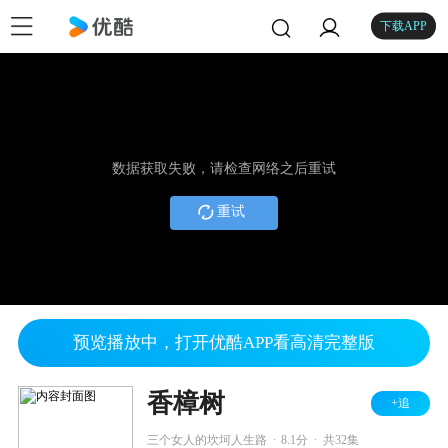
下载APP
数据获取失败，请检查网络之后重试
重试
预览播放中，打开优酷APP看高清完整版
香樟树
+追
.
.
三个女人的坎坷人生路
8.1分
共32集