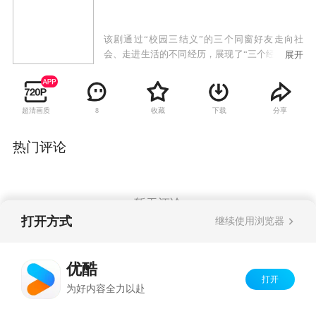
该剧通过“校园三结义”的三个同窗好友走向社
会、走进生活的不同经历，展现了“三个经历曲折
展开
的女人、两个背景迥异的家庭、一段终身难忘的
友情”。
超清画质
收藏
下载
分享
8
热门评论
暂无评论
打开方式
继续使用浏览器
Copyright©
2026
优酷 youku.com
版权所有
优酷
京ICP备06050721号-1
打开
为好内容全力以赴