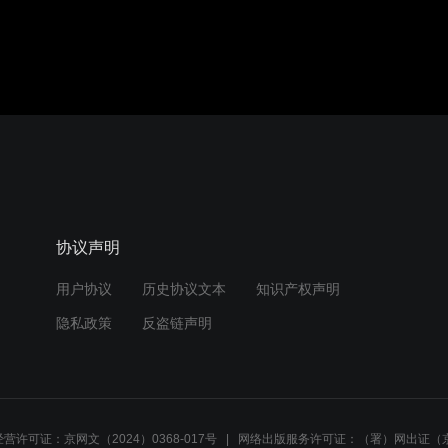
协议声明
用户协议
历史协议文本
知识产权声明
隐私政策
反盗链声明
营许可证：京网文（2024）0368-017号
网络出版服务许可证：（署）网出证（京