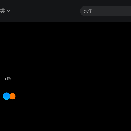
类
加载中...