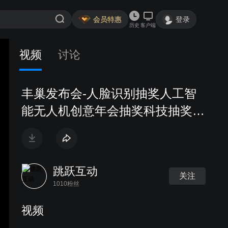
会员特惠
登录
历史
客户端
视频
讨论
丰巢发布会-人脸识别抽奖人工智
能无人机创意年会抽奖科技抽奖活
动跳跃互动
跳跃互动
关注
1010粉丝
视频