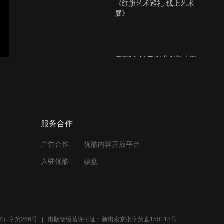
《红旗艺术巡礼·线上艺术
展》
广东“众创杯”创业创新大赛
云展览
《穿越·创新·达芬奇：超越
服务合作
时代的创新者》
广告合作
优酷内容开放平台
入驻优酷
娱盘
剑与远征
）字第266号
出版物经营许可证：新出发京批字第直150118号