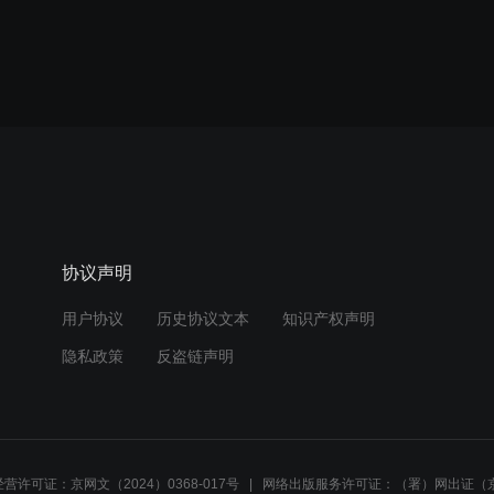
协议声明
用户协议
历史协议文本
知识产权声明
隐私政策
反盗链声明
营许可证：京网文（2024）0368-017号
网络出版服务许可证：（署）网出证（京