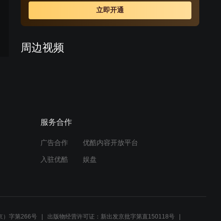
于加入了新四军的游击队。游击队接到命令，要去配合一
立即开通
次大规模的反扫荡战役，二龙和李空山决心带着自己的弟
兄们留在平坝镇，拖住鬼子主力，掩护杨士奇带领游击队
主力前去作战。最终，二龙等人与前来扫荡的日军同归与
周边视频
尽，抒写了一段抗日的传奇。
兄弟：土匪故意放鬼子进山
寨，下秒抄家干掉鬼子炮
兵，关门打狗！
06:40
服务合作
兄弟：我军假扮鬼子攻打阵
地，半路碰上真鬼子，好看
了！
广告合作
优酷内容开放平台
09:57
入驻优酷
娱盘
日军包围游击队，还用女孩
做人质，不料这女孩不简单
03:37
）字第266号
出版物经营许可证：新出发京批字第直150118号