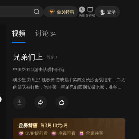
会员特惠
登录
历史
客户端
视频
讨论
34
兄弟们上
简介
中国/2014/游击队横扫日寇
樊少皇 刘思彤 魏春光 贾晓晨 | 第四次长沙会战结束，二龙
的部队被打散，他带领一帮弟兄们回到安徽老家，准备和
日本人打游击。新四军派出特派员李空山也在平坝镇周围
活动，他的任务是找到当地自卫队的首领杨士奇，争取改
编他们一起抗日。二龙救下了遭遇日军扫荡的李空山，却
无意中误伤了自卫队的杨士奇。李空山说服二龙和自己一
起去找杨士奇，二龙的身份却遭到了杨士奇的质疑。
首3月18元/月
日军发起了大扫荡，在李空山的说服下，二龙和杨士奇终