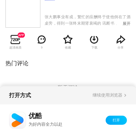
张大鹏事业有成，繁忙的应酬终于使他倒在了酒
桌旁，得到一张终末期肾衰竭的 讯断书，并被告
展开
知只有立室的肾源才气救命。然而，血型特别的
张找到了唯一的肾源刘铁锤却意外殒命。张被刘
铁锤养子刘俊晖的 救父举动所冲动，帮刘铁锤讨
超清画质
收藏
下载
分享
9
回公正，并收留了刘俊晖。刘俊晖返现本身的肾
源血型与张立室，决定捐出一颗肾。就在此时，
张的 部属郑军在与刘夺取女友的 赌局中不慎用仿
热门评论
真枪将本身打去世。刘也因存心杀人罪入狱。为
了救刘俊晖，更为了救本身，张不惜齐备为刘洗
刷罪名，终未果。行刑前，刘母到狱中看望儿
子，发明 张竟是刘俊晖的生父。张悔恨莫及。戚
暂无评论
晓峰举行观察，证实刘无罪。垂危之际，张无私
打开方式
继续使用浏览器
地捐出了本身大部门产业给社会，并将本身的 肝
脏捐给了与本身同血型的肝病患者。
Copyright©
2026
优酷 youku.com
版权所有
优酷
京ICP备06050721号-1
打开
为好内容全力以赴