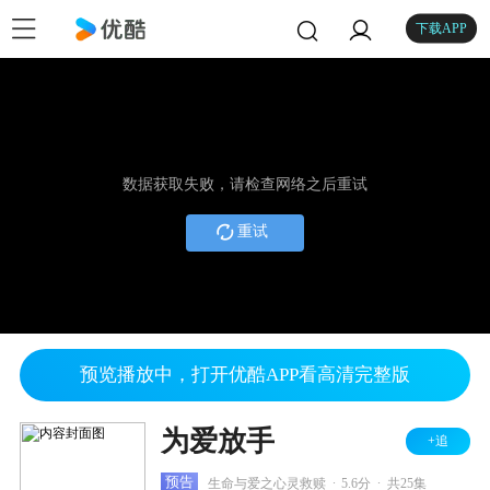
下载APP
数据获取失败，请检查网络之后重试
重试
预览播放中，打开优酷APP看高清完整版
为爱放手
+追
.
.
预告
生命与爱之心灵救赎
5.6分
共25集