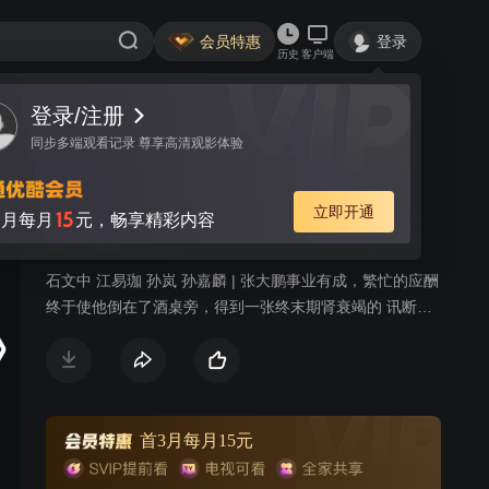
会员特惠
登录
历史
客户端
登录/注册
视频
讨论
3
同步多端观看记录 尊享高清观影体验
为爱放手
简介
立即开通
15
月每月
元，畅享精彩内容
都市
情感
石文中 江易珈 孙岚 孙嘉麟 | 张大鹏事业有成，繁忙的应酬
终于使他倒在了酒桌旁，得到一张终末期肾衰竭的 讯断
书，并被告知只有立室的肾源才气救命。然而，血型特别
的张找到了唯一的肾源刘铁锤却意外殒命。张被刘铁锤养
子刘俊晖的 救父举动所冲动，帮刘铁锤讨回公正，并收留
了刘俊晖。刘俊晖返现本身的肾源血型与张立室，决定捐
出一颗肾。就在此时，张的 部属郑军在与刘夺取女友的 赌
首3月每月15元
局中不慎用仿真枪将本身打去世。刘也因存心杀人罪入