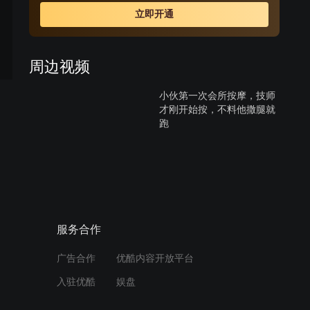
狱。为了救刘俊晖，更为了救本身，张不惜齐备为刘洗刷
立即开通
罪名，终未果。行刑前，刘母到狱中看望儿子，发明 张竟
是刘俊晖的生父。张悔恨莫及。戚晓峰举行观察，证实刘
无罪。垂危之际，张无私地捐出了本身大部门产业给社
周边视频
会，并将本身的 肝脏捐给了与本身同血型的肝病患者。
小伙第一次会所按摩，技师
才刚开始按，不料他撒腿就
跑
01:25
兜兜转转一大圈，原来刘俊
晖是张大鹏亲儿子
02:59
服务合作
刘俊晖被执行死刑，晓峰找
广告合作
优酷内容开放平台
见重要证人
入驻优酷
娱盘
02:43