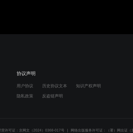
协议声明
用户协议
历史协议文本
知识产权声明
隐私政策
反盗链声明
营许可证：京网文（2024）0368-017号
网络出版服务许可证：（署）网出证（京