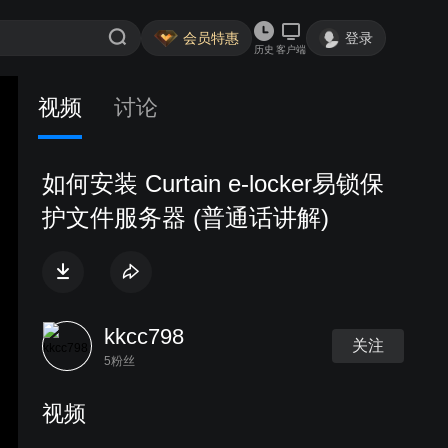
会员特惠
登录
历史
客户端
视频
讨论
如何安装 Curtain e-locker易锁保
护文件服务器 (普通话讲解)
kkcc798
关注
5粉丝
视频