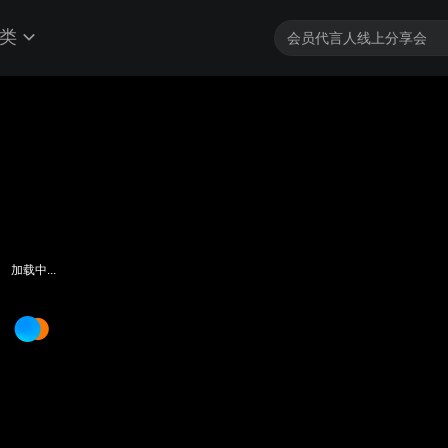
类
加载中...