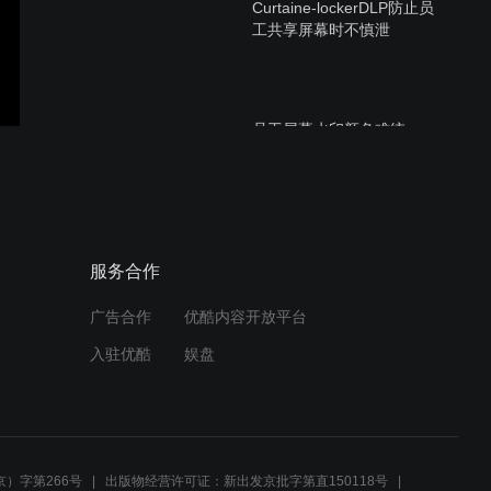
Curtaine-lockerDLP防止员
工共享屏幕时不慎泄
员工屏幕水印颜色难统
一？“水印变色
龙"CurtainMonG
如何设置工作时间水印？如
服务合作
何在公司统一设置限时水
印？
广告合作
优酷内容开放平台
入驻优酷
娱盘
谁打印过我的文件？谁打印
过公司的共享文件？
）字第266号
出版物经营许可证：新出发京批字第直150118号