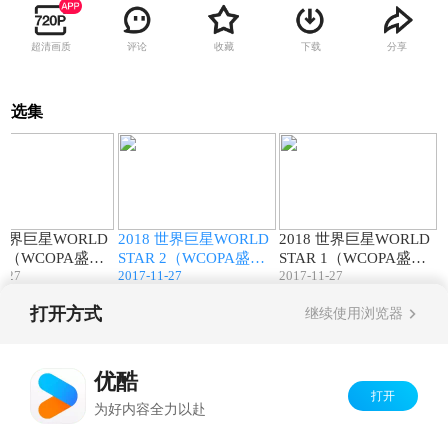
超清画质
评论
收藏
下载
分享
选集
05:40
03:27
03:41
 世界巨星WORLD
2018 世界巨星WORLD
2018 世界巨星WORLD
 3（WCOPA盛
STAR 2（WCOPA盛
STAR 1（WCOPA盛
1-27
2017-11-27
2017-11-27
典）
典）
打开方式
继续使用浏览器
Copyright©
2026
优酷 youku.com
版权所有
京ICP备06050721号-1
优酷
打开
为好内容全力以赴