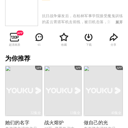
抗日战争爆发后，在柏林军事学院接受魔鬼训练
的孟云霄搭军机去前线，被日机击落，落在了凤
展开
凰山。他临危不惧，反而当上了“大当家”，把凤
凰山的土匪改造成为一支抗日劲旅。凤凰山原女
匪首火凤凰对孟云霄渐生爱意，同时八路军的文
超清画质
收藏
下载
分享
65
化教员李姝蔚也被孟云霄多次相救，渐生好感。
孟云霄同晋绥军师长郭万铭在多次交手后形成亦
为你推荐
敌亦友的关系，在强大的敌人面前，两人摒弃前
嫌，共御外侮。孟云霄逐步向八路军靠拢，将凤
APP
APP
APP
凰山的军队改编为“八路军太行山抗日纵队”，和
日军展开了最后的生死较量，最终迎来了抗日战
争的胜利。
32集全
13集全
40集全
她们的名字
战火熔炉
做自己的光