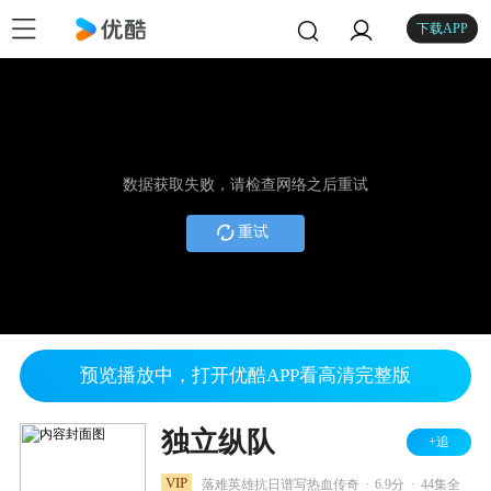
下载APP
数据获取失败，请检查网络之后重试
重试
预览播放中，打开优酷APP看高清完整版
独立纵队
+追
.
.
VIP
落难英雄抗日谱写热血传奇
6.9分
44集全