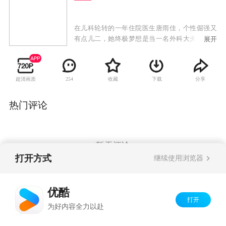
在儿科轮转的一年住院医生唐雨佳，个性倔强又
有点儿二，她终极梦想是当一名外科大夫，却没
展开
想到“沦陷”在小儿科。 唐雨佳先是遇到了专业上
无比严苛的导师叶梅，在她的挑剔和“打压”之
下，唐雨佳在业务上急速成长。随后，唐雨佳遇
超清画质
收藏
下载
分享
254
到了儿科“一把刀”褚子键，这个男人专业上的强
势和生活上的困窘形成了强烈的对比，唐雨佳无
可救药的爱上了他，为此不惜和家人反目。然而
热门评论
褚子键在经历过痛失爱女之后，并没有选择雨
佳，而是理智地选择了一个更合适他的人：初恋
情人叶梅。在经历几番苦痛之后，唐雨佳与儿科
主任钟琴的儿子申赫相爱了，但钟琴十分强势，
暂无评论
她非常喜爱雨佳，但却强烈反对她成为自己的儿
打开方式
继续使用浏览器
媳。唐雨佳在儿科的轮转即将结束，她体会到了
儿科医生们的艰辛，最终被钟琴对患儿们的无私
Copyright©
2026
优酷 youku.com
版权所有
和热爱打动，决定留在小儿科，做一名称职、有
优酷
京ICP备06050721号-1
坚守的儿科大夫。
打开
为好内容全力以赴