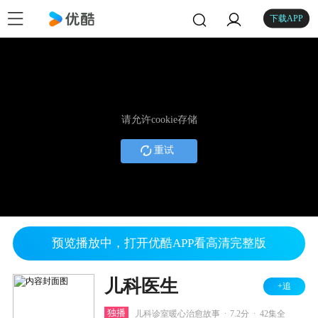
下载APP
请允许cookie存储
重试
预览播放中，打开优酷APP看高清完整版
儿科医生
+追
.
.
独播
儿科诊室暖心治愈故事
7.2分
42集全