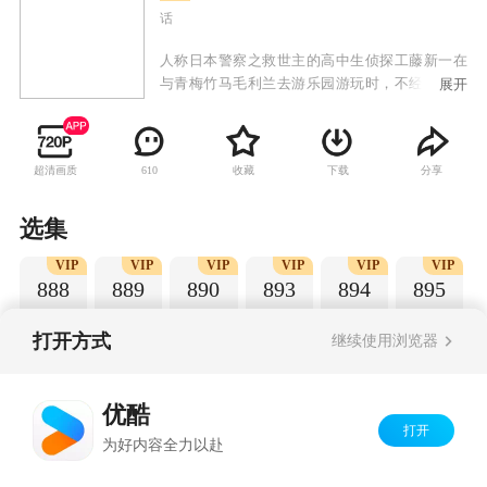
话
人称日本警察之救世主的高中生侦探工藤新一在
与青梅竹马毛利兰去游乐园游玩时，不经意中发
展开
现了行踪可疑的黑衣人。于是工藤新一尾随跟
踪，并目睹了黑衣人正在进行可疑交易。不料，
却被另一名黑衣人在背后击晕，被强行灌下一种
超清画质
收藏
下载
分享
610
名为APTX-4869的毒药，致使身体变小。为了在
不暴露真实身份并继续追踪黑衣人及其成员，情
急之下，工藤新一受到《福尔摩斯》的作者“阿瑟·
选集
柯南·道尔”和“江户川乱步”名字的启发，改名
VIP
VIP
VIP
VIP
VIP
VIP
为“江户川柯南”，并寄住在毛利兰的家中。作为
888
889
890
893
894
895
侦探，柯南实在看不下去毛利小五郎经常做的一
些“发育不良”的错误推理，便帮助毛利小五郎破
了许多案子。
打开方式
继续使用浏览器
Copyright©
2026
优酷 youku.com
版权所有
优酷
京ICP备06050721号-1
打开
为好内容全力以赴