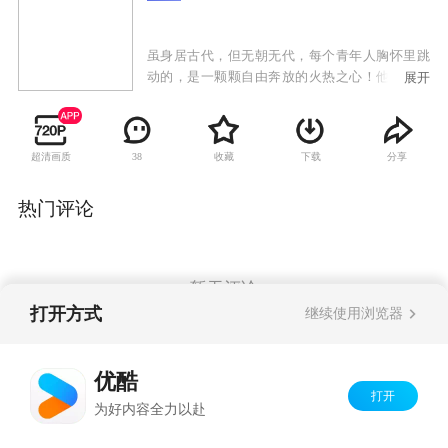
虽身居古代，但无朝无代，每个青年人胸怀里跳
动的，是一颗颗自由奔放的火热之心！他们因爱
展开
而分离，因恨而相聚，忠心赤烈，肝胆照人，虽
名为江湖，但已绝非常规视野里的江湖，不见浊
气弥漫的阴谋迷信和血腥杀戮，而独闻人文主义
超清画质
收藏
下载
分享
38
之清新浪漫气息扑面而来！展现在人们面前的，
正是这样一群抗争强权，淡泊名利，只为爱情和
自由翩翩飞翔的奇凤女侠："出水芙蓉"青蜓、"帅
热门评论
府千金"凤凰、公主黄莺、燕山侠女青蜂、祁山派
掌门之女姚雁、山村秀女梅蝶、太子杨渥、王子
杨隆、剑侠云潇潇、神偷徐在飞、"天下第一才
子"欧扬清、痴情男儿卓雄，大幕在一场惊天动地
暂无评论
的情爱大战中拉开。
打开方式
继续使用浏览器
Copyright©
2026
优酷 youku.com
版权所有
优酷
京ICP备06050721号-1
打开
为好内容全力以赴