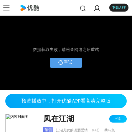
下载APP
数据获取失败，请检查网络之后重试
重试
预览播放中，打开优酷APP看高清完整版
凤在江湖
+追
.
.
预告
江湖儿女的潇洒爱情
8.4分
共42集