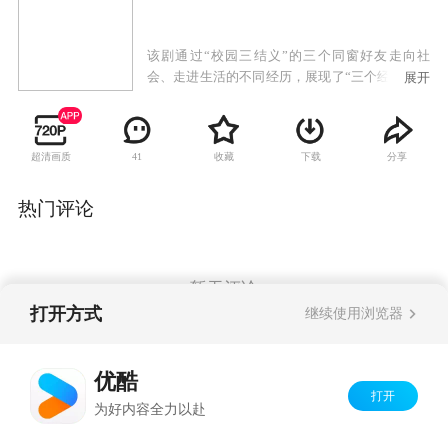
该剧通过“校园三结义”的三个同窗好友走向社
会、走进生活的不同经历，展现了“三个经历曲折
展开
的女人、两个背景迥异的家庭、一段终身难忘的
友情”。
超清画质
收藏
下载
分享
41
热门评论
暂无评论
打开方式
继续使用浏览器
Copyright©
2026
优酷 youku.com
版权所有
优酷
京ICP备06050721号-1
打开
为好内容全力以赴