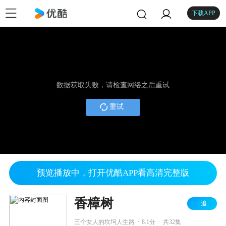
下载APP
数据获取失败，请检查网络之后重试
重试
预览播放中，打开优酷APP看高清完整版
香樟树
+追
.
.
三个女人的坎坷人生路
8.1分
共32集