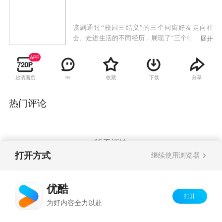
该剧通过“校园三结义”的三个同窗好友走向社
会、走进生活的不同经历，展现了“三个经历曲折
展开
的女人、两个背景迥异的家庭、一段终身难忘的
友情”。
超清画质
收藏
下载
分享
95
热门评论
暂无评论
打开方式
继续使用浏览器
Copyright©
2026
优酷 youku.com
版权所有
优酷
京ICP备06050721号-1
打开
为好内容全力以赴