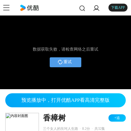
下载APP
数据获取失败，请检查网络之后重试
重试
预览播放中，打开优酷APP看高清完整版
香樟树
+追
.
.
三个女人的坎坷人生路
8.2分
共32集