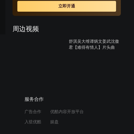
华色彩斑驳的风情画卷。
立即开通
周边视频
舒淇吴大维谭炳文姜武沈傲
君【难得有情人】片头曲
01:58
汉克话剧惹徐天小朵泪目
01:44
服务合作
李易峰37集：帅裂苍穹！徐
广告合作
优酷内容开放平台
天“无间道”赢得水管排污案
胜利
入驻优酷
娱盘
12:53