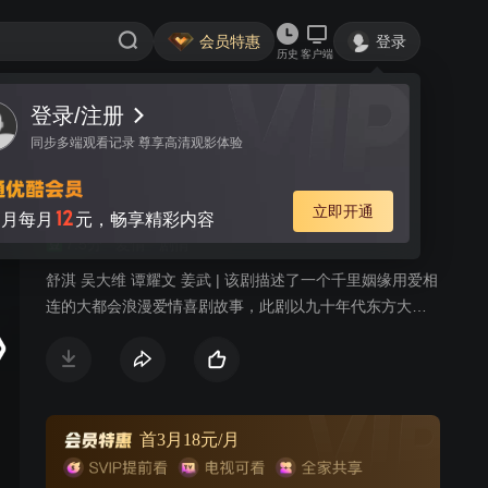
会员特惠
登录
历史
客户端
登录/注册
视频
讨论
同步多端观看记录 尊享高清观影体验
难得有情人
简介
立即开通
12
月每月
元，畅享精彩内容
7.5分
爱情
剧情
舒淇 吴大维 谭耀文 姜武 | 该剧描述了一个千里姻缘用爱相
连的大都会浪漫爱情喜剧故事，此剧以九十年代东方大都
会上海为背景，以一个女人(舒淇)带着三岁小孩千里寻夫为
主线，描述了她所遭遇的种种情感经历，更以亲和的视角
展示了几个在事业与爱情中寻寻觅觅的都市青年，故事情
节充满张力，又不缺乏幽默，于平淡之中讲述着大浪人
生，轻快之余叙述着人世的命运，语言谈谐幽默，风格清
首3月18元/月
新活泼，展示了一幅幅九十年代改革开放中的上海十里繁