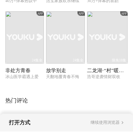
40万+弹幕热议中
活宝家族欢乐继续
30万+弹幕的喜剧
APP
APP
APP
24集全
24集全
限免18集
非处方青春
放学别走
二龙湖·“村”暖花开3
冰山医学霸遇上爱
天翻地覆青春不悔
浩哥逆袭情财双收
热门评论
打开方式
继续使用浏览器
暂无评论