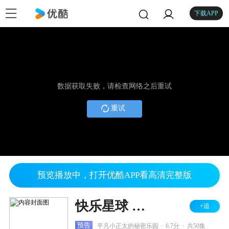
下载APP
数据获取失败，请检查网络之后重试
重试
预览播放中，打开优酷APP看高清完整版
快乐星球 第四部
+追
.
.
预告
平凡小正太的秘密乐园
6.7分
共50集