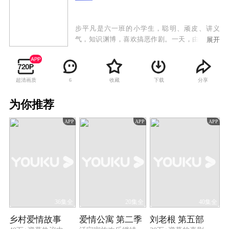
步平凡是六一班的小学生，聪明、顽皮、讲义
气，知识渊博，喜欢搞恶作剧。一天，由于一个
展开
很偶然的意外，步平凡陷入昏迷之中。步平凡的
爸爸、妈妈万分着急，想了各种办法为步平凡治
病，都没有效果。步平凡的同学在万般无奈的情
超清画质
收藏
下载
分享
6
况下，向快乐星球发出了求救信号。 摆脱了黑
暗星球的骚扰，快乐星球的生活又恢复了平静。
为你推荐
棒棒是快乐星球的小发明家，他对中国灿烂的古
代文明非常有兴趣，暗地里一直在研究前往大唐
APP
APP
APP
王朝的时空穿梭机。老顽童爷爷收到步平凡爸爸
的求救信号，决定派棒棒和防火墙去帮助步平
凡。
36集全
20集全
40集全
乡村爱情故事
爱情公寓 第二季
刘老根 第五部