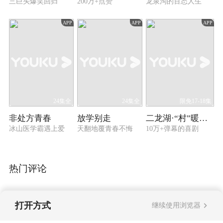
三巨头爆笑回归
200万+点赞
龙泉沟的百态人生
APP
APP
APP
24集全
24集全
限免17-18集
非处方青春
放学别走
二龙湖·“村”暖花开3
冰山医学霸遇上爱
天翻地覆青春不悔
10万+弹幕的喜剧
热门评论
打开方式
继续使用浏览器
暂无评论