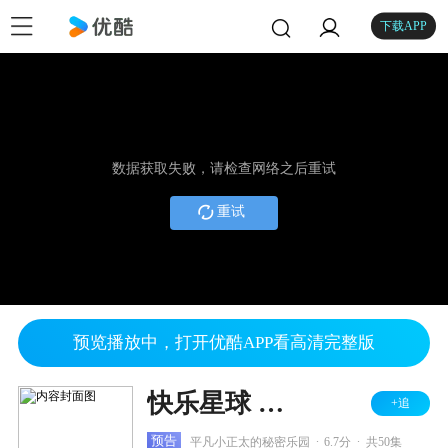
下载APP
数据获取失败，请检查网络之后重试
重试
预览播放中，打开优酷APP看高清完整版
快乐星球 第四部
+追
.
.
预告
平凡小正太的秘密乐园
6.7分
共50集