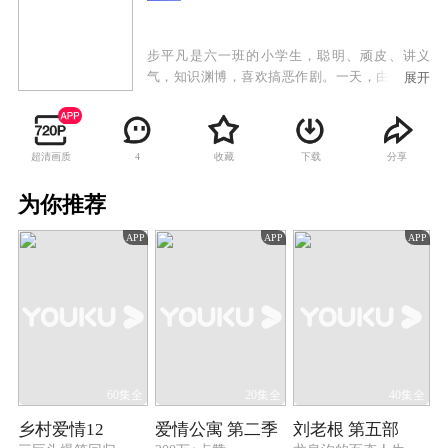
步平凡是六一班的小学生，聪明、顽皮、讲义
气，知识渊博，喜欢搞恶作剧。一天，由于一个
展开
很偶然的意外，步平凡陷入昏迷之中。步平凡的
爸爸、妈妈万分着急，想了各种办法为步平凡治
病，都没有效果。步平凡的同学在万般无奈的情
超清画质
收藏
下载
分享
4
况下，向快乐星球发出了求救信号。 摆脱了黑
暗星球的骚扰，快乐星球的生活又恢复了平静。
为你推荐
棒棒是快乐星球的小发明家，他对中国灿烂的古
代文明非常有兴趣，暗地里一直在研究前往大唐
APP
APP
APP
王朝的时空穿梭机。老顽童爷爷收到步平凡爸爸
的求救信号，决定派棒棒和防火墙去帮助步平
凡。
60集全
20集全
40集全
乡村爱情12
爱情公寓 第二季
刘老根 第五部