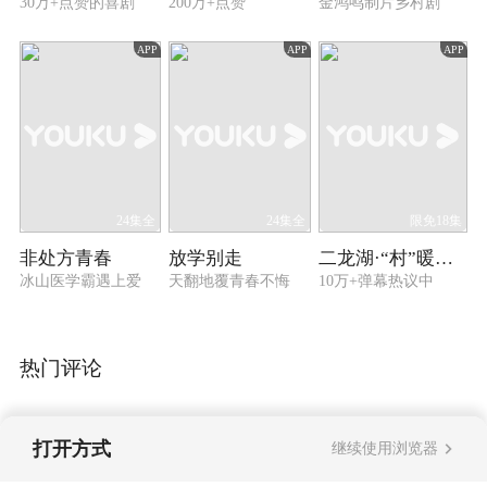
30万+点赞的喜剧
200万+点赞
金鸿鸣制片乡村剧
APP
APP
APP
24集全
24集全
限免18集
非处方青春
放学别走
二龙湖·“村”暖花开3
冰山医学霸遇上爱
天翻地覆青春不悔
10万+弹幕热议中
热门评论
打开方式
继续使用浏览器
暂无评论