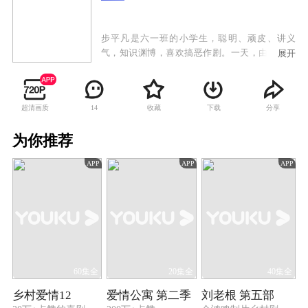
步平凡是六一班的小学生，聪明、顽皮、讲义
气，知识渊博，喜欢搞恶作剧。一天，由于一个
展开
很偶然的意外，步平凡陷入昏迷之中。步平凡的
爸爸、妈妈万分着急，想了各种办法为步平凡治
病，都没有效果。步平凡的同学在万般无奈的情
超清画质
收藏
下载
分享
14
况下，向快乐星球发出了求救信号。 摆脱了黑
暗星球的骚扰，快乐星球的生活又恢复了平静。
为你推荐
棒棒是快乐星球的小发明家，他对中国灿烂的古
代文明非常有兴趣，暗地里一直在研究前往大唐
APP
APP
APP
王朝的时空穿梭机。老顽童爷爷收到步平凡爸爸
的求救信号，决定派棒棒和防火墙去帮助步平
凡。
60集全
20集全
40集全
乡村爱情12
爱情公寓 第二季
刘老根 第五部