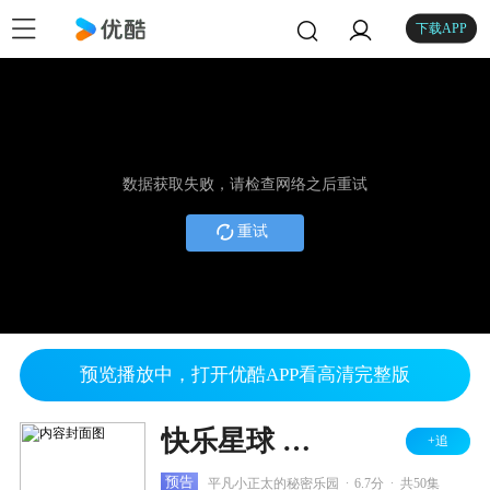
下载APP
数据获取失败，请检查网络之后重试
重试
预览播放中，打开优酷APP看高清完整版
快乐星球 第四部
+追
.
.
预告
平凡小正太的秘密乐园
6.7分
共50集