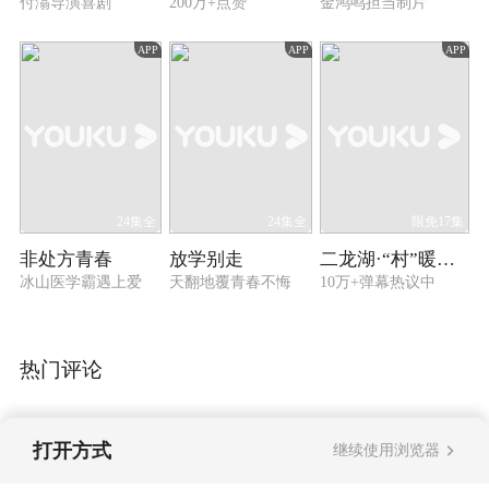
付滃导演喜剧
200万+点赞
金鸿鸣担当制片
APP
APP
APP
24集全
24集全
限免17集
非处方青春
放学别走
二龙湖·“村”暖花开3
冰山医学霸遇上爱
天翻地覆青春不悔
10万+弹幕热议中
热门评论
打开方式
继续使用浏览器
暂无评论