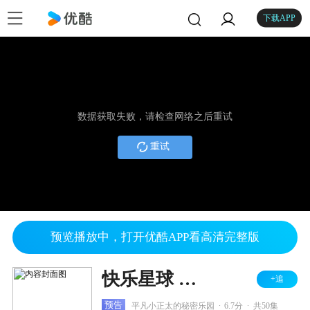
下载APP
数据获取失败，请检查网络之后重试
重试
预览播放中，打开优酷APP看高清完整版
快乐星球 第四部
+追
.
.
预告
平凡小正太的秘密乐园
6.7分
共50集