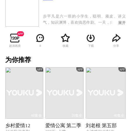
步平凡是六一班的小学生，聪明、顽皮、讲义
气，知识渊博，喜欢搞恶作剧。一天，由于一个
展开
很偶然的意外，步平凡陷入昏迷之中。步平凡的
爸爸、妈妈万分着急，想了各种办法为步平凡治
病，都没有效果。步平凡的同学在万般无奈的情
超清画质
收藏
下载
分享
8
况下，向快乐星球发出了求救信号。 摆脱了黑
暗星球的骚扰，快乐星球的生活又恢复了平静。
为你推荐
棒棒是快乐星球的小发明家，他对中国灿烂的古
代文明非常有兴趣，暗地里一直在研究前往大唐
APP
APP
APP
王朝的时空穿梭机。老顽童爷爷收到步平凡爸爸
的求救信号，决定派棒棒和防火墙去帮助步平
凡。
60集全
20集全
40集全
乡村爱情12
爱情公寓 第二季
刘老根 第五部