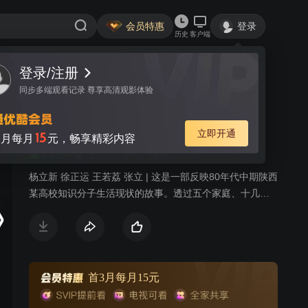
会员特惠
登录
历史
客户端
登录/注册
视频
讨论
同步多端观看记录 尊享高清观影体验
半边楼
简介
立即开通
15
月每月
元，畅享精彩内容
8.2分
飞天奖
年代
情感
杨立新 徐正运 王若荔 张立 | 这是一部反映80年代中期陕西
某高校知识分子生活现状的故事。透过五个家庭、十几个
不同年龄不同身份的“半边楼”中的典型人物在改革开放的大
潮初期所表现出的彷徨、思考、探索以及由此产生的种种
矛盾冲突，向人们生动的阐述了“科学技术才是第一生产
力”这一真理。
首3月每月15元