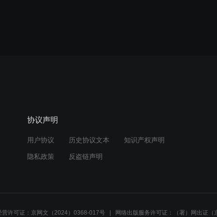
协议声明
用户协议
历史协议文本
知识产权声明
隐私政策
反盗链声明
营许可证：京网文（2024）0368-017号
网络出版服务许可证：（署）网出证（京