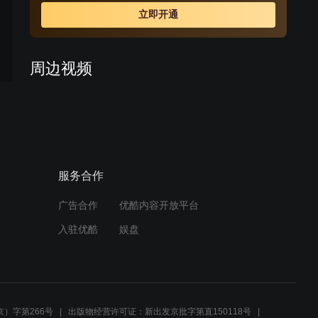
立即开通
周边视频
梁鼎文与女儿谈心，说自己
心疼儿子但不会表达
02:07
服务合作
雷东宝当上书记不断给村里
解决困难谋福利，带领小雷
家村民一步步迈向幸福
广告合作
优酷内容开放平台
01:06
入驻优酷
娱盘
《我的小姨》片尾曲
02:29
）字第266号
出版物经营许可证：新出发京批字第直150118号