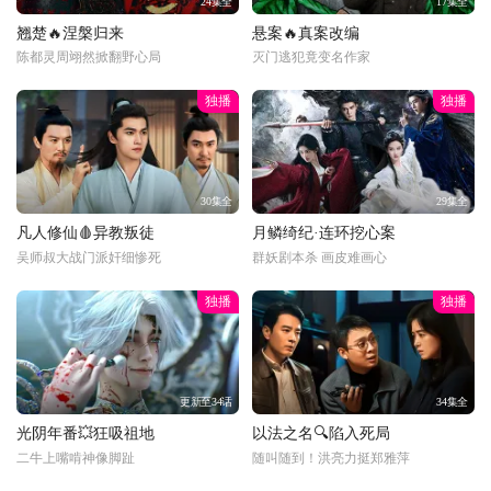
24集全
17集全
翘楚🔥涅槃归来
悬案🔥真案改编
陈都灵周翊然掀翻野心局
灭门逃犯竟变名作家
独播
独播
30集全
29集全
凡人修仙🩸异教叛徒
月鳞绮纪·连环挖心案
吴师叔大战门派奸细惨死
群妖剧本杀 画皮难画心
独播
独播
更新至34话
34集全
光阴年番💥狂吸祖地
以法之名🔍陷入死局
二牛上嘴啃神像脚趾
随叫随到！洪亮力挺郑雅萍