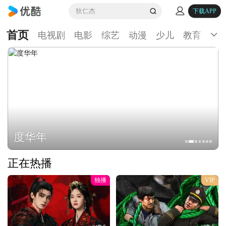
狄仁杰
下载APP
首页
电视剧
电影
综艺
动漫
少儿
教育
生
度华年
正在热播
独播
VIP