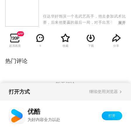
任达华好饰演一个名武艺高手，他去参加武术比
赛，后来他要嬴的最后一局，对手出黑手在厕所
展开
偷袭打晕了他，让他不能上场而宣告弃权败场。
超清画质
收藏
下载
分享
9
热门评论
暂无评论
打开方式
继续使用浏览器
Copyright©
2026
优酷 youku.com
版权所有
优酷
京ICP备06050721号-1
打开
为好内容全力以赴