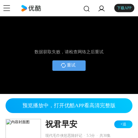
下载APP
数据获取失败，请检查网络之后重试
重试
预览播放中，打开优酷APP看高清完整版
祝君早安
+追
.
.
现代毛巾侠惩恶除奸记
5.5分
共30集