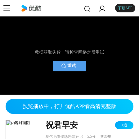
下载APP
数据获取失败，请检查网络之后重试
重试
预览播放中，打开优酷APP看高清完整版
祝君早安
+追
.
.
现代毛巾侠惩恶除奸记
5.5分
共30集