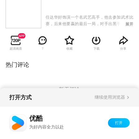
任达华好饰演一个名武艺高手，他去参加武术比
赛，后来他要嬴的最后一局，对手出黑手在厕所
展开
偷袭打晕了他，让他不能上场而宣告弃权败场。
超清画质
收藏
下载
分享
7
热门评论
暂无评论
打开方式
继续使用浏览器
Copyright©
2026
优酷 youku.com
版权所有
优酷
京ICP备06050721号-1
打开
为好内容全力以赴