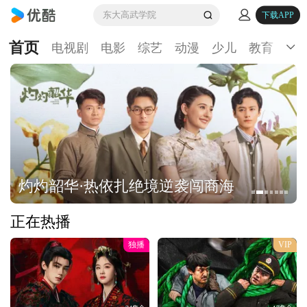
东大高武学院
下载APP
首页
电视剧
电影
综艺
动漫
少儿
教育
生
灼灼韶华·热依扎绝境逆袭闯商海
正在热播
独播
VIP