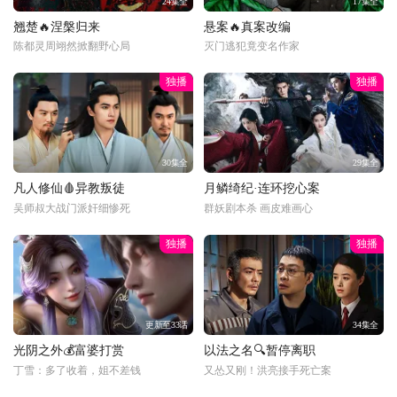
24集全
17集全
翘楚🔥涅槃归来
悬案🔥真案改编
陈都灵周翊然掀翻野心局
灭门逃犯竟变名作家
独播
独播
30集全
29集全
凡人修仙🩸异教叛徒
月鳞绮纪·连环挖心案
吴师叔大战门派奸细惨死
群妖剧本杀 画皮难画心
独播
独播
更新至33话
34集全
光阴之外💰富婆打赏
以法之名🔍暂停离职
丁雪：多了收着，姐不差钱
又怂又刚！洪亮接手死亡案