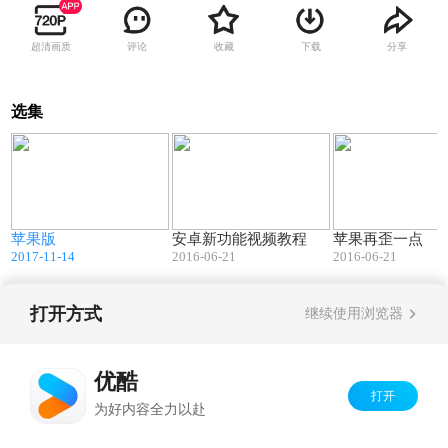
超清画质
评论
收藏
下载
分享
选集
0
22:30
06:47
苹果版
安卓新功能视频教程
苹果再歪一点
2017-11-14
2016-06-21
2016-06-21
打开方式
继续使用浏览器
Copyright©
2026
优酷 youku.com
版权所有
京ICP备06050721号-1
优酷
打开
为好内容全力以赴