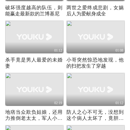
破坏强度越高的队伍，则
两世之爱终成悲剧，女娲
能赢走最新款的兰博基尼
后人为爱献身成全
01:12
01:08
杀手竟是男人最爱的未婚
小哥突然惊恐地发现，他
妻
的扫把发生了穿越
02:19
01:12
地痞当众欺负姑娘，还用
防人之心不可无，没想到
力推倒老太太，军人小伙
这个病人太坏了，竟胆大
教他做人
包天偷看护士！