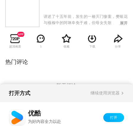
讲述了十五年前，发生的一椿灭门惨案，樊银花
与襁褓中的阿咪幸免于难，但母女失散，沦落妓
展开
院当杂役的阿咪寻根心切，便偷了老鸨的珠宝，
聘雇武林高人骆震天及巴武寻亲。樊银花在边省
荒村小镇开设客栈，艳名远播但力持清白，阿咪
超清画质
收藏
下载
分享
5
一行渡河受阻下榻于此。对巴武而言，他极想成
为入室宾，偏偏樊银花对风霜寡言的骆震天独有
青昧。
热门评论
暂无评论
打开方式
继续使用浏览器
Copyright©
2026
优酷 youku.com
版权所有
优酷
京ICP备06050721号-1
打开
为好内容全力以赴