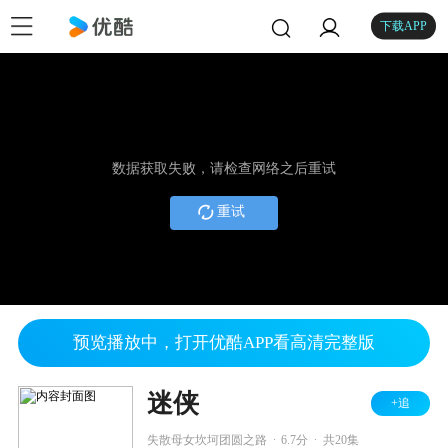
下载APP
数据获取失败，请检查网络之后重试
重试
预览播放中，打开优酷APP看高清完整版
迷侠
+追
.
.
失散母女坎坷团圆之路
6.7分
共20集