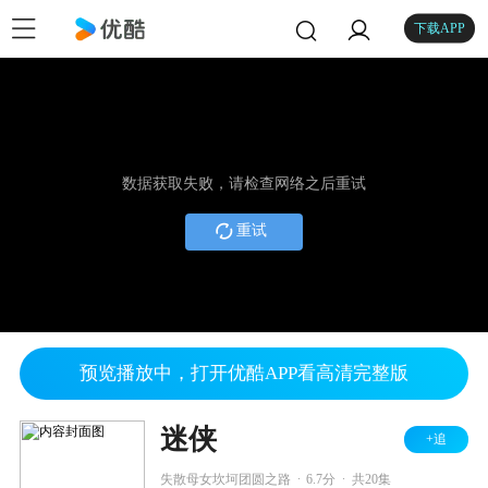
下载APP
数据获取失败，请检查网络之后重试
重试
预览播放中，打开优酷APP看高清完整版
迷侠
+追
.
.
失散母女坎坷团圆之路
6.7分
共20集