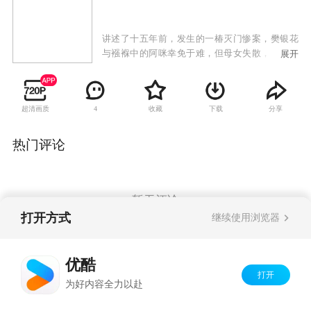
讲述了十五年前，发生的一椿灭门惨案，樊银花
与襁褓中的阿咪幸免于难，但母女失散，沦落妓
展开
院当杂役的阿咪寻根心切，便偷了老鸨的珠宝，
聘雇武林高人骆震天及巴武寻亲。樊银花在边省
荒村小镇开设客栈，艳名远播但力持清白，阿咪
超清画质
收藏
下载
分享
4
一行渡河受阻下榻于此。对巴武而言，他极想成
为入室宾，偏偏樊银花对风霜寡言的骆震天独有
青昧。
热门评论
暂无评论
打开方式
继续使用浏览器
Copyright©
2026
优酷 youku.com
版权所有
优酷
京ICP备06050721号-1
打开
为好内容全力以赴