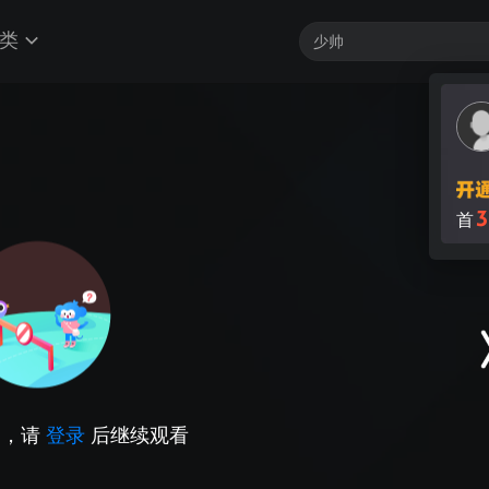
类
3
首
因，请
登录
后继续观看