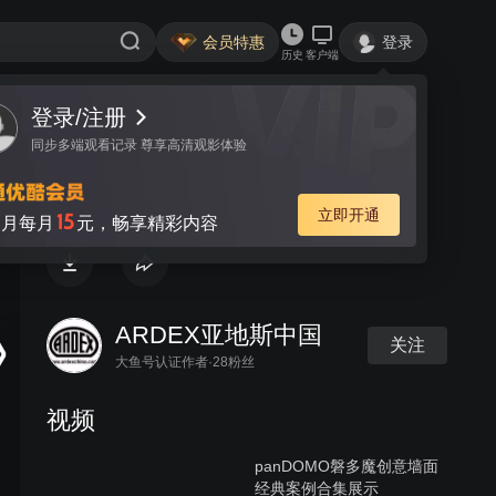
会员特惠
登录
历史
客户端
登录/注册
视频
讨论
同步多端观看记录 尊享高清观影体验
ARDEX EG2 施工
立即开通
15
月每月
元，畅享精彩内容
ARDEX亚地斯中国
关注
大鱼号认证作者·28粉丝
视频
panDOMO磐多魔创意墙面
经典案例合集展示