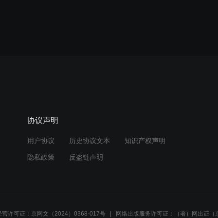
协议声明
用户协议
历史协议文本
知识产权声明
隐私政策
反盗链声明
营许可证：京网文（2024）0368-017号
网络出版服务许可证：（署）网出证（京