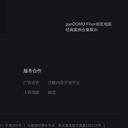
panDOMO Floor创意地面
经典案例合集展示
国际厨卫品牌Boffi上海旗舰
店展厅-panDOMO磐多魔
服务合作
广告合作
优酷内容开放平台
ARDEX WPM 256 +
入驻优酷
娱盘
WPM300
ARDEX WPM401 施工
）字第266号
出版物经营许可证：新出发京批字第直150118号