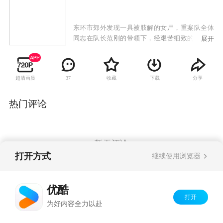
东环市郊外发现一具被肢解的女尸，重案队全体
同志在队长范刚的带领下，经艰苦细致的侦查，
展开
找到了被藏匿的受害人头颅和四肢，确定了被害
人的身份，锁定了重大犯罪嫌疑人龙飞，可是，
在他们取得确凿证据之后，龙飞却被诊断为精神
超清画质
收藏
下载
分享
37
分裂症，不负刑事责任，他们又同包庇犯罪的不
法分子展开了更为艰苦的斗争，最终伸张了正
义，使罪犯受到应有的惩罚。
热门评论
暂无评论
打开方式
继续使用浏览器
Copyright©
2026
优酷 youku.com
版权所有
优酷
京ICP备06050721号-1
打开
为好内容全力以赴