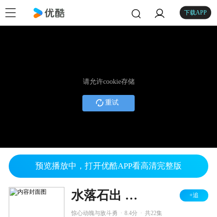
下载APP
请允许cookie存储
重试
预览播放中，打开优酷APP看高清完整版
水落石出 第三部
+追
.
.
惊心动魄与敌斗勇
8.4分
共22集