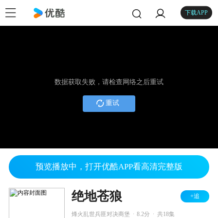
下载APP
数据获取失败，请检查网络之后重试
重试
预览播放中，打开优酷APP看高清完整版
绝地苍狼
+追
.
.
烽火乱世兵匪对决商堡
8.2分
共18集