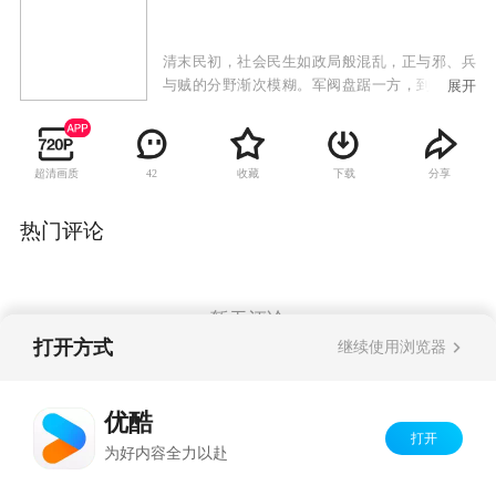
清末民初，社会民生如政局般混乱，正与邪、兵
与贼的分野渐次模糊。军阀盘踞一方，到处肆虐
展开
扰民。商家堡的村民为了保卫家园，自发性的组
织了保乡团对抗敌人。团中的成员全是勇猛的小
伙子，其中以马冲最为活跃和投入，冲机智过
超清画质
收藏
下载
分享
42
人，性格豪迈不羁，是队中的小头目。冲年幼体
弱多病，其母便替他娶了一童养媳冬儿照顾他。
冬儿贤淑端庄对占卦命理之言深信不疑，是一位
热门评论
典型的乡村姑娘。冲于猎狐之时无意知道了山贼
将洗劫商家堡之计划，他联同乡间兄弟合力抗
贼，结果成功把山贼首领擒获……
暂无评论
打开方式
继续使用浏览器
Copyright©
2026
优酷 youku.com
版权所有
优酷
京ICP备06050721号-1
打开
为好内容全力以赴