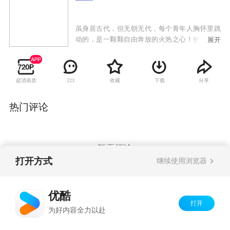
虽身居古代，但无朝无代，每个青年人胸怀里跳
动的，是一颗颗自由奔放的火热之心！他们因爱
展开
而分离，因恨而相聚，忠心赤烈，肝胆照人，虽
名为江湖，但已绝非常规视野里的江湖，不见浊
气弥漫的阴谋迷信和血腥杀戮，而独闻人文主义
超清画质
收藏
下载
分享
223
之清新浪漫气息扑面而来！展现在人们面前的，
正是这样一群抗争强权，淡泊名利，只为爱情和
自由翩翩飞翔的奇凤女侠："出水芙蓉"青蜓、"帅
热门评论
府千金"凤凰、公主黄莺、燕山侠女青蜂、祁山派
掌门之女姚雁、山村秀女梅蝶、太子杨渥、王子
杨隆、剑侠云潇潇、神偷徐在飞、"天下第一才
子"欧扬清、痴情男儿卓雄，大幕在一场惊天动地
暂无评论
的情爱大战中拉开。
打开方式
继续使用浏览器
Copyright©
2026
优酷 youku.com
版权所有
优酷
京ICP备06050721号-1
打开
为好内容全力以赴