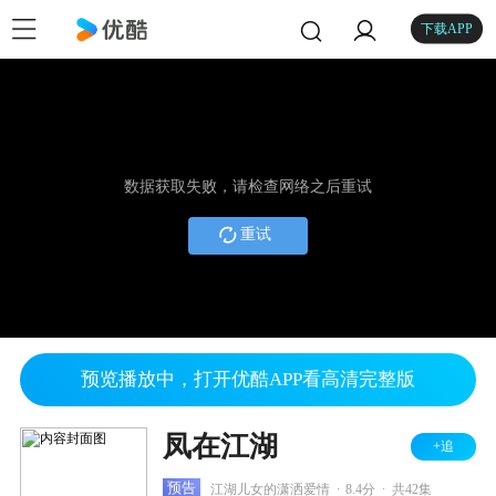
下载APP
数据获取失败，请检查网络之后重试
重试
预览播放中，打开优酷APP看高清完整版
凤在江湖
+追
.
.
预告
江湖儿女的潇洒爱情
8.4分
共42集