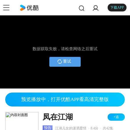
下载APP
数据获取失败，请检查网络之后重试
重试
预览播放中，打开优酷APP看高清完整版
凤在江湖
+追
.
.
预告
江湖儿女的潇洒爱情
8.4分
共42集