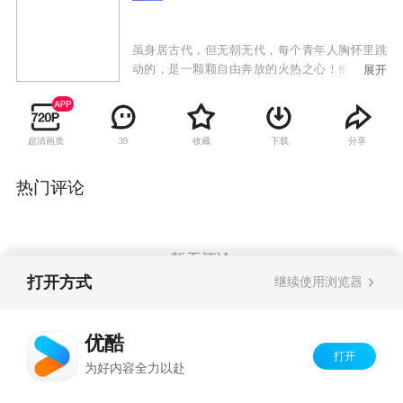
虽身居古代，但无朝无代，每个青年人胸怀里跳
动的，是一颗颗自由奔放的火热之心！他们因爱
展开
而分离，因恨而相聚，忠心赤烈，肝胆照人，虽
名为江湖，但已绝非常规视野里的江湖，不见浊
气弥漫的阴谋迷信和血腥杀戮，而独闻人文主义
超清画质
收藏
下载
分享
39
之清新浪漫气息扑面而来！展现在人们面前的，
正是这样一群抗争强权，淡泊名利，只为爱情和
自由翩翩飞翔的奇凤女侠："出水芙蓉"青蜓、"帅
热门评论
府千金"凤凰、公主黄莺、燕山侠女青蜂、祁山派
掌门之女姚雁、山村秀女梅蝶、太子杨渥、王子
杨隆、剑侠云潇潇、神偷徐在飞、"天下第一才
子"欧扬清、痴情男儿卓雄，大幕在一场惊天动地
暂无评论
的情爱大战中拉开。
打开方式
继续使用浏览器
Copyright©
2026
优酷 youku.com
版权所有
优酷
京ICP备06050721号-1
打开
为好内容全力以赴