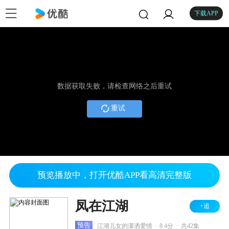
下载APP
数据获取失败，请检查网络之后重试
重试
预览播放中，打开优酷APP看高清完整版
凤在江湖
+追
.
.
预告
江湖儿女的潇洒爱情
8.4分
共42集