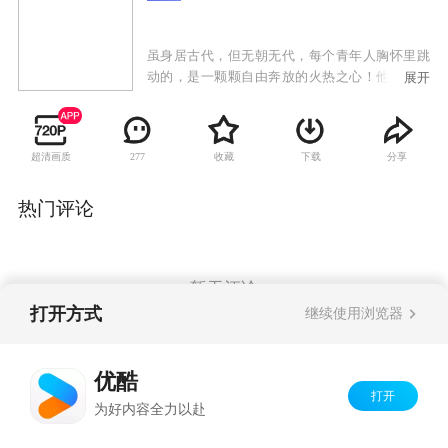
虽身居古代，但无朝无代，每个青年人胸怀里跳
动的，是一颗颗自由奔放的火热之心！他们因爱
展开
而分离，因恨而相聚，忠心赤烈，肝胆照人，虽
名为江湖，但已绝非常规视野里的江湖，不见浊
气弥漫的阴谋迷信和血腥杀戮，而独闻人文主义
超清画质
收藏
下载
分享
277
之清新浪漫气息扑面而来！展现在人们面前的，
正是这样一群抗争强权，淡泊名利，只为爱情和
自由翩翩飞翔的奇凤女侠："出水芙蓉"青蜓、"帅
热门评论
府千金"凤凰、公主黄莺、燕山侠女青蜂、祁山派
掌门之女姚雁、山村秀女梅蝶、太子杨渥、王子
杨隆、剑侠云潇潇、神偷徐在飞、"天下第一才
子"欧扬清、痴情男儿卓雄，大幕在一场惊天动地
暂无评论
的情爱大战中拉开。
打开方式
继续使用浏览器
Copyright©
2026
优酷 youku.com
版权所有
优酷
京ICP备06050721号-1
打开
为好内容全力以赴