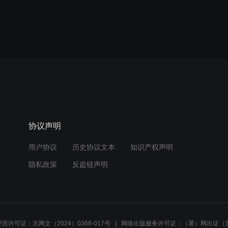
协议声明
用户协议
历史协议文本
知识产权声明
隐私政策
反盗链声明
营许可证：京网文（2024）0368-017号
网络出版服务许可证：（署）网出证（京