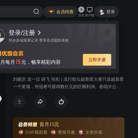
会员特惠
登录
历史
客户端
登录/注册
视频
讨论
93
同步多端观看记录 尊享高清观影体验
281封信
简介
立即开通
15
月每月
元，畅享精彩内容
爱情
都市
刘晓庆 龙一仪 薛飞 张彤 | 流行歌坛超新星大赛只设超新星
一个奖项，夺冠者可获得数亿元的巨额利润。各唱片公司
对超新星的争夺日趋激烈。青年歌手于枫声势如虹，在人
气排行榜上遥遥领先。 疯狂迷恋于枫的小歌迷关晓霞
被好友—做歌星梦的柳飘飘叫到北京，解决柳飘飘被聚星
堂唱片公司欺骗一事。二人立即被卷入这场歌坛大战。
一系列变故后，关晓霞来到于枫所在的星梦公司做了企
首月15元
宣。星梦的老总方美慧正是聚星堂老总尹之华的前妻，方