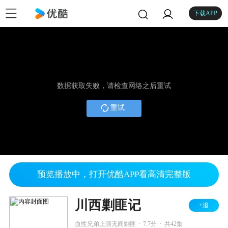
下载APP
数据获取失败，请检查网络之后重试
重试
预览播放中，打开优酷APP看高清完整版
川西剿匪记
+追
.
.
血性兄弟上演无间剿匪
7.7分
共42集