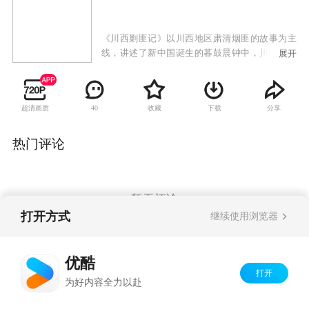
《川西剿匪记》以川西地区肃清烟匪的故事为主
线，讲述了新中国诞生的暮鼓晨钟中，川西烟道
展开
要塞两河口的青年周致斌与江湖戏班女子丹凤一
对苦命鸳鸯的爱恨情仇。剧中的热血青春、兄弟
情义也是一大亮点。周致斌、张济邦和黄登宝三
超清画质
收藏
下载
分享
40
兄弟的命运走向、情义走向，必将让观众一路牵
挂。
热门评论
暂无评论
打开方式
继续使用浏览器
Copyright©
2026
优酷 youku.com
版权所有
优酷
京ICP备06050721号-1
打开
为好内容全力以赴