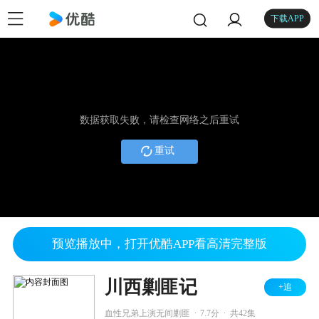
下载APP
数据获取失败，请检查网络之后重试
重试
预览播放中，打开优酷APP看高清完整版
川西剿匪记
+追
.
.
血性兄弟上演无间剿匪
7.7分
共42集