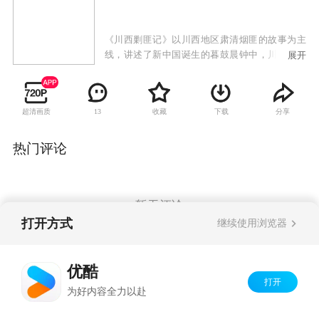
《川西剿匪记》以川西地区肃清烟匪的故事为主
线，讲述了新中国诞生的暮鼓晨钟中，川西烟道
展开
要塞两河口的青年周致斌与江湖戏班女子丹凤一
对苦命鸳鸯的爱恨情仇。剧中的热血青春、兄弟
情义也是一大亮点。周致斌、张济邦和黄登宝三
超清画质
收藏
下载
分享
13
兄弟的命运走向、情义走向，必将让观众一路牵
挂。
热门评论
暂无评论
打开方式
继续使用浏览器
Copyright©
2026
优酷 youku.com
版权所有
优酷
京ICP备06050721号-1
打开
为好内容全力以赴