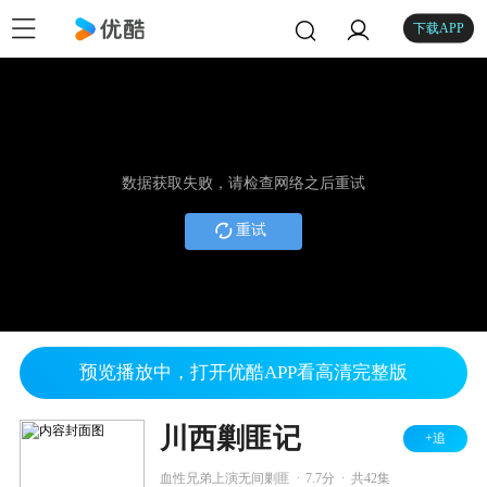
下载APP
数据获取失败，请检查网络之后重试
重试
预览播放中，打开优酷APP看高清完整版
川西剿匪记
+追
.
.
血性兄弟上演无间剿匪
7.7分
共42集