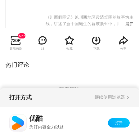
《川西剿匪记》以川西地区肃清烟匪的故事为主
线，讲述了新中国诞生的暮鼓晨钟中，川西烟道
展开
要塞两河口的青年周致斌与江湖戏班女子丹凤一
对苦命鸳鸯的爱恨情仇。剧中的热血青春、兄弟
情义也是一大亮点。周致斌、张济邦和黄登宝三
超清画质
收藏
下载
分享
18
兄弟的命运走向、情义走向，必将让观众一路牵
挂。
热门评论
暂无评论
打开方式
继续使用浏览器
Copyright©
2026
优酷 youku.com
版权所有
优酷
京ICP备06050721号-1
打开
为好内容全力以赴