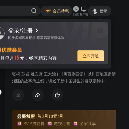
会员特惠
登录
历史
客户端
视频
讨论
27
川西剿匪记
简介
爱情
军事
张桐 苏岩 姚安濂 王大治 | 《川西剿匪记》以川西地区肃清
烟匪的故事为主线，讲述了新中国诞生的暮鼓晨钟中，川
西烟道要塞两河口的青年周致斌与江湖戏班女子丹凤一对
苦命鸳鸯的爱恨情仇。剧中的热血青春、兄弟情义也是一
大亮点。周致斌、张济邦和黄登宝三兄弟的命运走向、情
义走向，必将让观众一路牵挂。
首3月18元/月