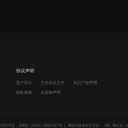
协议声明
用户协议
历史协议文本
知识产权声明
隐私政策
反盗链声明
营许可证：京网文（2024）0368-017号
网络出版服务许可证：（署）网出证（京