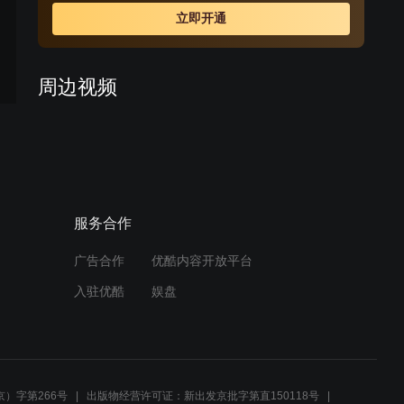
立即开通
周边视频
马玉之回乡当县长，不料铁
轨上一具红棺材挡住去路
03:10
服务合作
马玉之回乡当县长，不料铁
轨上一具红棺材挡住去路
广告合作
优酷内容开放平台
03:10
入驻优酷
娱盘
当官的不护短，连亲儿子也
不放过，未来儿媳妇不干
了！
01:53
）字第266号
出版物经营许可证：新出发京批字第直150118号