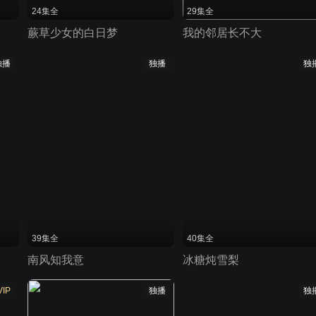
24集全
29集全
蕨草少女的白日梦
我的邻居长不大
独播
独播
独
39集全
40集全
南风知我意
冰糖炖雪梨
VIP
独播
独