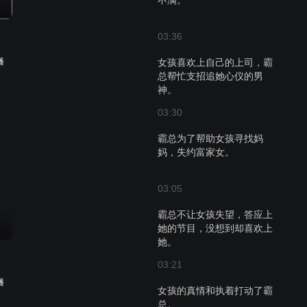
不满。
03:36
播
女孩喜欢上自己的上司，霸
总帮忙支招追她心仪的男
神。
03:30
霸总为了帮助女孩寻找妈
妈，失约富家女。
03:05
霸总不让女孩失望，答应上
她的节目，没想到却喜欢上
她。
03:21
播
女孩的真情和执着打动了霸
总。