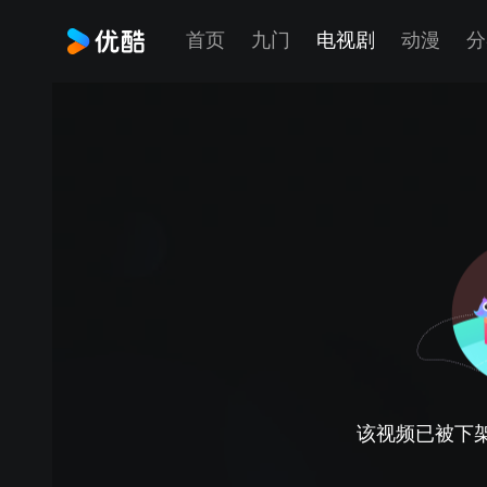
首页
九门
电视剧
动漫
分
该视频已被下