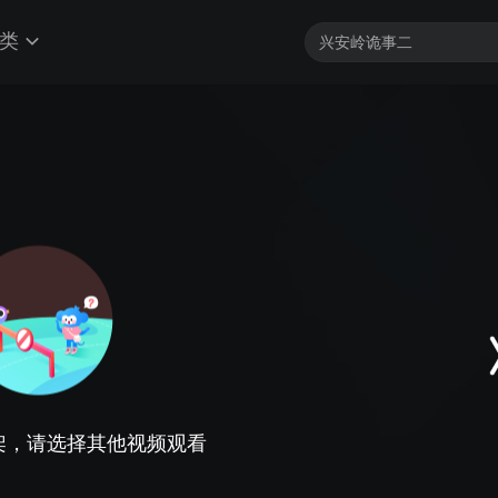
类
架，请选择其他视频观看