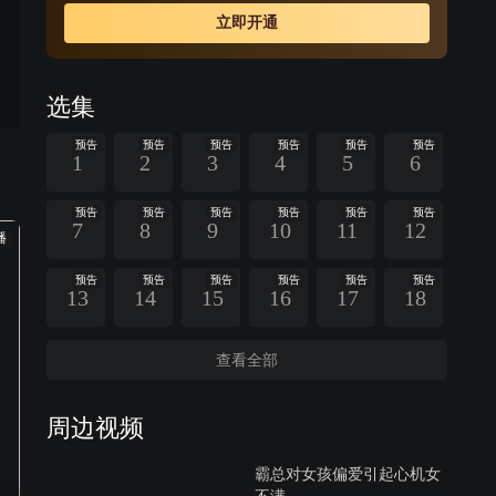
立即开通
选集
预告
预告
预告
预告
预告
预告
1
2
3
4
5
6
预告
预告
预告
预告
预告
预告
7
8
9
10
11
12
播
预告
预告
预告
预告
预告
预告
13
14
15
16
17
18
查看全部
周边视频
霸总对女孩偏爱引起心机女