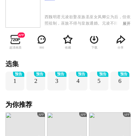
西魏明君元凌欲娶巫族圣巫女凤卿尘为后，但依
照祖制，巫族不得与皇族通婚。元凌不顾天下人
展开
的反对，执意娶凤卿尘为后，引发震荡。凤卿尘
被巫族驱逐，七皇子元湛发动兵变。眼见元凌因
为自己而被逼至生死边缘，凤卿尘发动巫族禁术
超清画质
收藏
下载
分享
866
九转玲珑阵，打破现实重构了一个新的世界。来
到重构世界后，凤卿尘却发现周遭的一切已经物
是人非，巫族背负了谋逆血案，元凌身世也迷雾
选集
重重，面对凤卿尘，元凌已宛若陌路。命运让他
预告
预告
预告
预告
预告
预告
们再度相遇，凤卿尘却不得不隐藏自己对元凌的
1
2
3
4
5
6
深情，暗中守护并辅助元凌。相守相知却不敢相
恋，情路坎坷而又漫长，当时空扭转，前尘不
再，相逢的人可否再携手？
为你推荐
APP
APP
APP