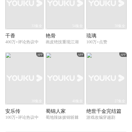
33集全
54集全
59集全
千香
艳骨
琉璃
400万+评论热议中
画皮绝技重现江湖
100万+点赞
APP
APP
APP
39集全
40集全
27集全
安乐传
蜀锦人家
绝世千金完结篇
100万+评论热议中
蜀地辣妹披锦斩棘
游戏改编穿越剧