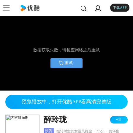
下载APP
数据获取失败，请检查网络之后重试
重试
预览播放中，打开优酷APP看高清完整版
醉玲珑
+追
.
.
预告
扭转时空的女巫凤卿尘
7.5分
共56集