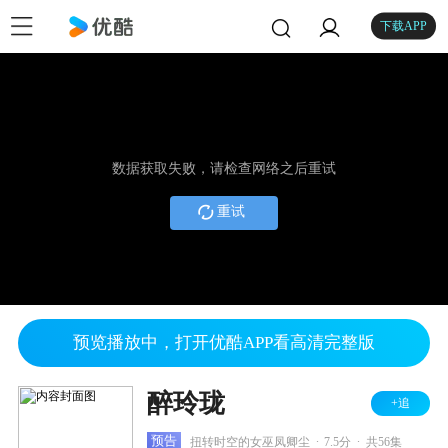
下载APP
数据获取失败，请检查网络之后重试
重试
预览播放中，打开优酷APP看高清完整版
醉玲珑
+追
.
.
预告
扭转时空的女巫凤卿尘
7.5分
共56集