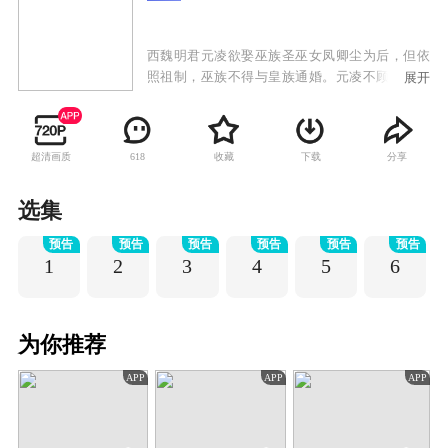
西魏明君元凌欲娶巫族圣巫女凤卿尘为后，但依
照祖制，巫族不得与皇族通婚。元凌不顾天下人
展开
的反对，执意娶凤卿尘为后，引发震荡。凤卿尘
被巫族驱逐，七皇子元湛发动兵变。眼见元凌因
为自己而被逼至生死边缘，凤卿尘发动巫族禁术
超清画质
收藏
下载
分享
618
九转玲珑阵，打破现实重构了一个新的世界。来
到重构世界后，凤卿尘却发现周遭的一切已经物
是人非，巫族背负了谋逆血案，元凌身世也迷雾
选集
重重，面对凤卿尘，元凌已宛若陌路。命运让他
预告
预告
预告
预告
预告
预告
们再度相遇，凤卿尘却不得不隐藏自己对元凌的
1
2
3
4
5
6
深情，暗中守护并辅助元凌。相守相知却不敢相
恋，情路坎坷而又漫长，当时空扭转，前尘不
再，相逢的人可否再携手？
为你推荐
APP
APP
APP