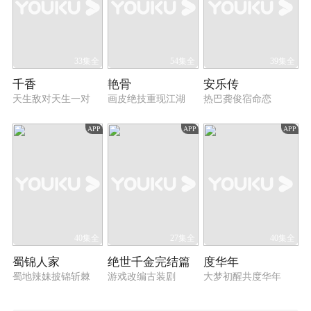
33集全
54集全
39集全
千香
艳骨
安乐传
天生敌对天生一对
画皮绝技重现江湖
热巴龚俊宿命恋
APP
APP
APP
40集全
27集全
40集全
蜀锦人家
绝世千金完结篇
度华年
蜀地辣妹披锦斩棘
游戏改编古装剧
大梦初醒共度华年