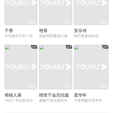
33集全
54集全
39集全
千香
艳骨
安乐传
天生敌对天生一对
画皮绝技重现江湖
热巴龚俊宿命恋
APP
APP
APP
40集全
27集全
40集全
蜀锦人家
绝世千金完结篇
度华年
100万+评论热议中
落魄千金狂撩四夫
大梦初醒共度华年