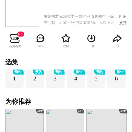
西魏明君元凌欲娶巫族圣巫女凤卿尘为后，但依
照祖制，巫族不得与皇族通婚。元凌不顾天下人
展开
的反对，执意娶凤卿尘为后，引发震荡。凤卿尘
被巫族驱逐，七皇子元湛发动兵变。眼见元凌因
为自己而被逼至生死边缘，凤卿尘发动巫族禁术
超清画质
收藏
下载
分享
675
九转玲珑阵，打破现实重构了一个新的世界。来
到重构世界后，凤卿尘却发现周遭的一切已经物
是人非，巫族背负了谋逆血案，元凌身世也迷雾
选集
重重，面对凤卿尘，元凌已宛若陌路。命运让他
预告
预告
预告
预告
预告
预告
们再度相遇，凤卿尘却不得不隐藏自己对元凌的
1
2
3
4
5
6
深情，暗中守护并辅助元凌。相守相知却不敢相
恋，情路坎坷而又漫长，当时空扭转，前尘不
再，相逢的人可否再携手？
为你推荐
APP
APP
APP