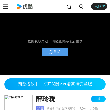
下载APP
数据获取失败，请检查网络之后重试
重试
预览播放中，打开优酷APP看高清完整版
醉玲珑
+追
.
.
预告
扭转时空的女巫凤卿尘
7.5分
共56集