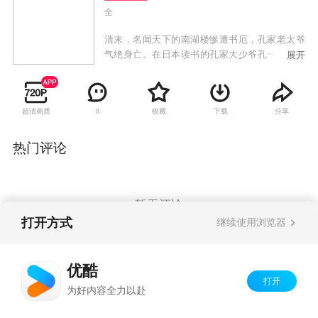
全
清末，名闻天下的南湖楼惨遭书厄，孔家老太爷
气绝身亡。在日本读书的孔家大少爷孔一白赶回
展开
来时，众书楼正落井下石，低价抢购南湖楼的书
籍。孔一白怀疑是神秘偷书组织“落花宫”发誓报
仇，与南湖楼同样名闻天下的风满楼也派出三少
超清画质
收藏
下载
分享
8
爷敖少方收书，却赶上一个叫云儿的姑娘斥责众
人只图私利，孔一白与敖少方都深为触动，爱上
了这个惊艳的女子。敖少方求父亲将云儿收留，
热门评论
正式嫁到敖家，却不知从此拉开了落花宫与风满
楼的一段偷与藏的恩怨。
暂无评论
打开方式
继续使用浏览器
Copyright©
2026
优酷 youku.com
版权所有
优酷
京ICP备06050721号-1
打开
为好内容全力以赴