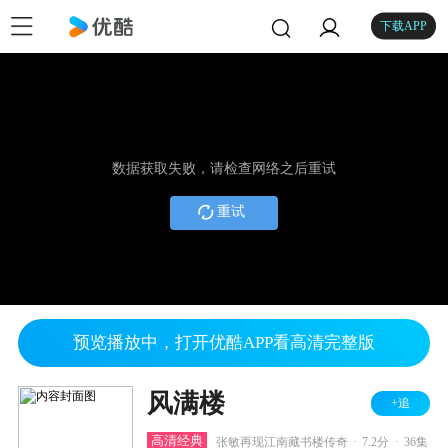
下载APP
数据获取失败，请检查网络之后重试
重试
预览播放中，打开优酷APP看高清完整版
风满楼
+追
.
.
高清经典
张敏再现江南藏书楼传奇
7.2分
36集