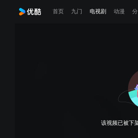
首页
九门
电视剧
动漫
分
该视频已被下