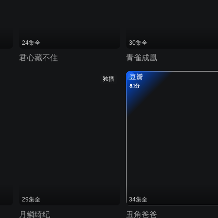
24集全
30集全
君心藏不住
青雀成凰
豆瓣
独播
8.1分
29集全
34集全
月鳞绮纪
丑角爸爸