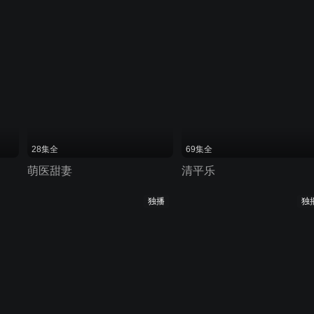
28集全
69集全
萌医甜妻
清平乐
独播
独