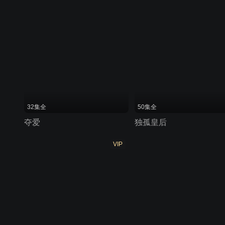
32集全
50集全
夺爱
独孤皇后
VIP