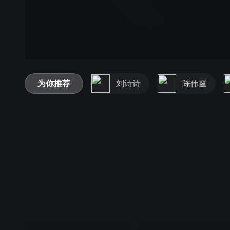
为你推荐
刘诗诗
陈伟霆