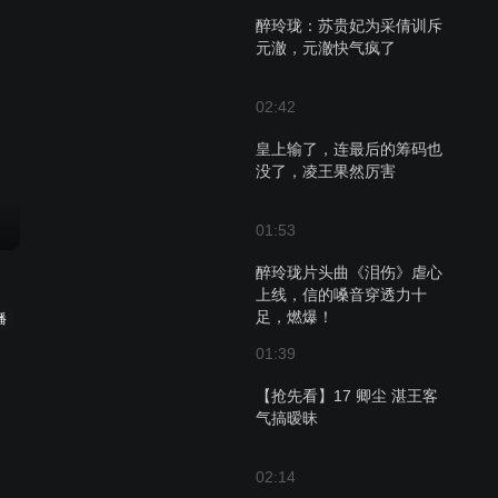
醉玲珑：苏贵妃为采倩训斥
元澈，元澈快气疯了
02:42
皇上输了，连最后的筹码也
没了，凌王果然厉害
01:53
醉玲珑片头曲《泪伤》虐心
上线，信的嗓音穿透力十
足，燃爆！
播
01:39
【抢先看】17 卿尘 湛王客
气搞暧昧
02:14