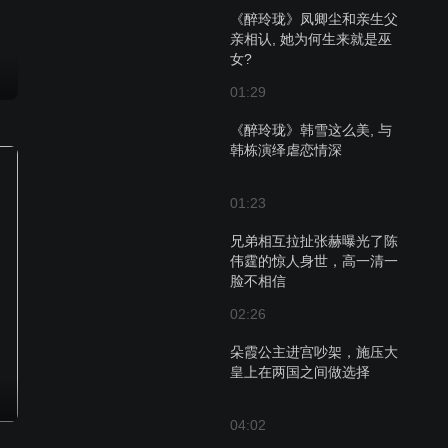
《醉玲珑》凤卿尘和亲生父
亲相认, 她为何生来就是巫
女?
01:29
《醉玲珑》韩雪这么美, 与
韩栋演绎虐恋情深
01:23
兄弟相互拉扯张赫曝光了陈
伟霆的惊人身世，高一清一
脸不相信
02:26
朵霞公主进宫吵架，施压大
皇上在两国之间做选择
04:02