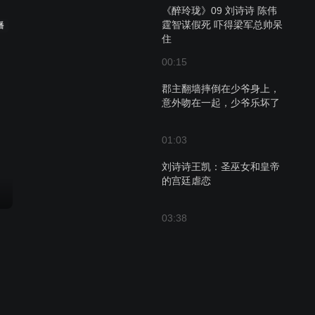
《醉玲珑》09 刘诗诗 陈伟
霆智谋假死 吓得梁军总帅呆
播
住
00:15
郡主翻墙摔倒在少爷身上，
意外吻在一起，少爷乐坏了
01:03
刘诗诗王凯：圣巫女和皇帝
的宫廷虐恋
03:38
论爱情伟大性：太子爱的深
刻爱的更癫狂
01:48