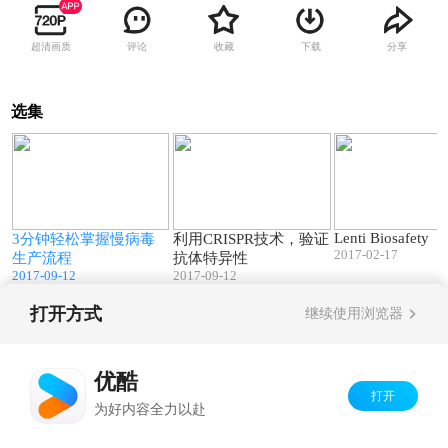
超清画质
评论
收藏
下载
分享
选集
2
03:36
02:45
i
Lenti Biosafety
3分钟轻松掌握慢病毒
利用CRISPR技术，验证
2017-02-17
生产流程
抗体特异性
2017-09-12
2017-09-12
打开方式
继续使用浏览器
Copyright©
2026
优酷 youku.com
版权所有
京ICP备06050721号-1
优酷
打开
为好内容全力以赴