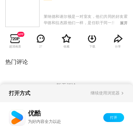
莱纳德和谢尔顿是一对室友，他们共同的好友霍
华德和拉杰跟他们一样，是任职于同一所大学的
展开
天才科学家，他们都是不折不扣的Geek——智商
超群，情商奇低；热爱电玩与漫画，不善与人交
流，更不用说与异性相处；他们凡事用科学解
超清画质
收藏
下载
分享
27
决，因此引发不少笑话。美女邻居佩妮的出现，
让他们的生活产生了全新的变化。宅男科学家与
美女侍应生的碰撞，有了奇妙的化学反应。暗恋
热门评论
佩妮已久的莱纳德终于获得了与她约会的机会，
霍华德、拉杰和谢尔顿帮助他科学分析约会成
绩。在科学家们的精确计算下，莱纳德能否抱得
美人归？
暂无评论
打开方式
继续使用浏览器
Copyright©
2026
优酷 youku.com
版权所有
优酷
京ICP备06050721号-1
打开
为好内容全力以赴