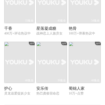
33集全
40集全
54集全
千香
星落凝成糖
艳骨
400万+评论热议中
战神恋上人族弃女
100万+弹幕热议中
APP
APP
APP
40集全
39集全
40集全
护心
安乐传
蜀锦人家
灵龙追爱捉妖少女
热巴龚俊宿命恋
10万+点赞