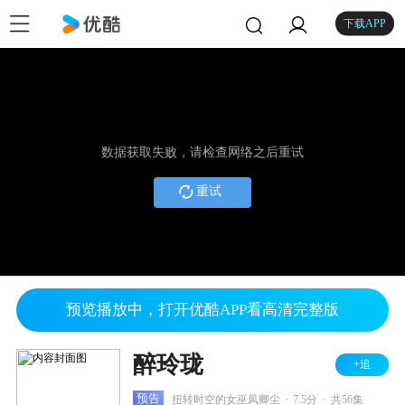
下载APP
数据获取失败，请检查网络之后重试
重试
预览播放中，打开优酷APP看高清完整版
醉玲珑
+追
.
.
预告
扭转时空的女巫凤卿尘
7.5分
共56集