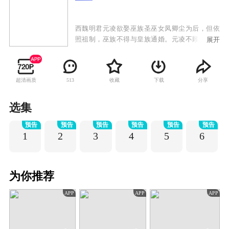
西魏明君元凌欲娶巫族圣巫女凤卿尘为后，但依
照祖制，巫族不得与皇族通婚。元凌不顾天下人
展开
的反对，执意娶凤卿尘为后，引发震荡。凤卿尘
被巫族驱逐，七皇子元湛发动兵变。眼见元凌因
为自己而被逼至生死边缘，凤卿尘发动巫族禁术
超清画质
收藏
下载
分享
513
九转玲珑阵，打破现实重构了一个新的世界。来
到重构世界后，凤卿尘却发现周遭的一切已经物
是人非，巫族背负了谋逆血案，元凌身世也迷雾
选集
重重，面对凤卿尘，元凌已宛若陌路。命运让他
预告
预告
预告
预告
预告
预告
们再度相遇，凤卿尘却不得不隐藏自己对元凌的
1
2
3
4
5
6
深情，暗中守护并辅助元凌。相守相知却不敢相
恋，情路坎坷而又漫长，当时空扭转，前尘不
再，相逢的人可否再携手？
为你推荐
APP
APP
APP